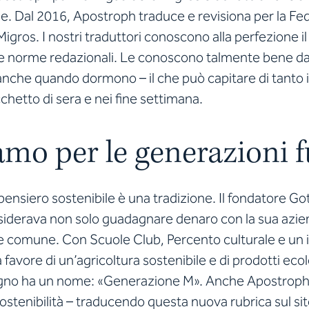
e. Dal 2016, Apostroph traduce e revisiona per la Fe
igros. I nostri traduttori conoscono alla perfezione i
e norme redazionali. Le conoscono talmente bene da 
anche quando dormono – il che può capitare di tanto i
cchetto di sera e nei fine settimana.
mo per le generazioni f
l pensiero sostenibile è una tradizione. Il fondatore Go
siderava non solo guadagnare denaro con la sua azi
ene comune. Con Scuole Club, Percento culturale e u
 favore di un’agricoltura sostenibile e di prodotti eco
no ha un nome: «Generazione M». Anche Apostroph 
sostenibilità – traducendo questa nuova rubrica sul si