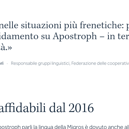
n
e
l
l
e
s
i
t
u
a
z
i
o
n
i
p
i
ù
f
r
e
n
e
t
i
c
h
e
:
i
d
a
m
e
n
t
o
s
u
A
p
o
s
t
r
o
p
h
–
i
n
t
e
t
à
.
»
ri
·
Responsabile gruppi linguistici, Federazione delle cooperati
affidabili dal 2016
Apostroph parli la lingua della Migros è dovuto anche al