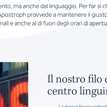
nto, ma anche dal linguaggio. Per far sì 
 Apostroph provvede a mantenere il giust
nali e anche al di fuori degli orari di apertu
Il nostro filo 
centro lingui
La merce fresca richied