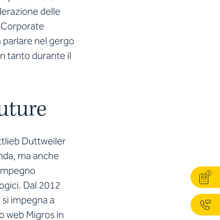
derazione delle
l Corporate
parlare nel gergo
n tanto durante il
uture
ttlieb Duttweiler
enda, ma anche
n impegno
logici. Dal 2012
si impegna a
to web Migros in