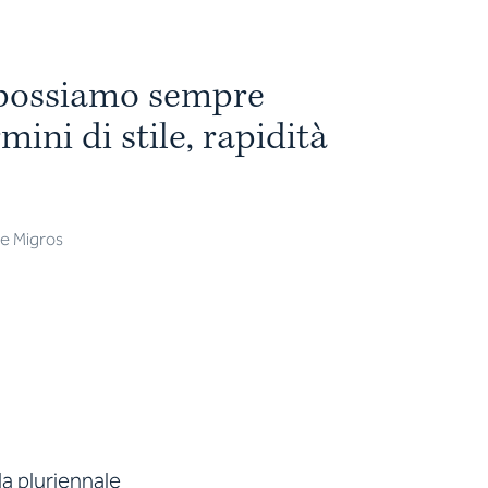
p
o
s
s
i
a
m
o
s
e
m
p
r
e
r
m
i
n
i
d
i
s
t
i
l
e
,
r
a
p
i
d
i
t
à
ve Migros
la pluriennale