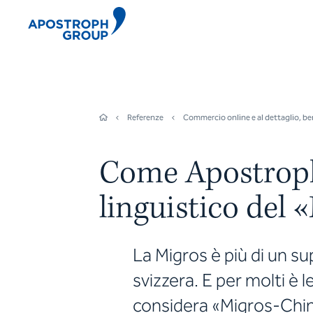
Referenze
Commercio online e al dettaglio, be
Come Apostroph 
linguistico del
La Migros è più di un s
svizzera. E per molti è l
considera «Migros-Chind»