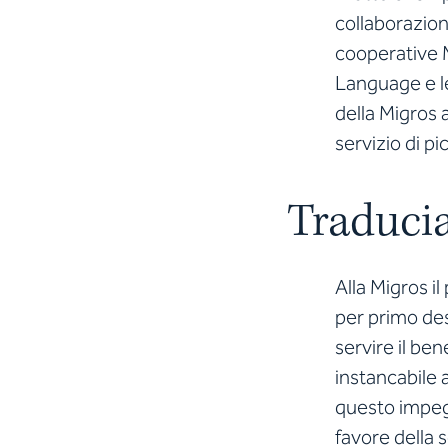
collaborazion
cooperative M
Language e l
della Migros 
servizio di pi
Traducia
Alla Migros i
per primo de
servire il b
instancabile a
questo impeg
favore della 