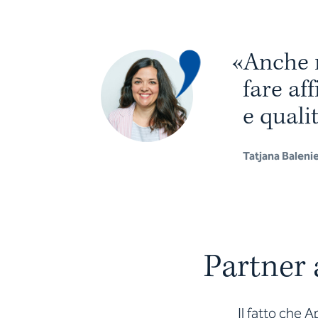
«
A
n
c
h
e
f
a
r
e
a
f
f
e
q
u
a
l
i
Tatjana Balenie
Partner 
Il fatto che 