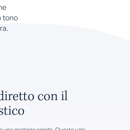
che
o tono
ra.
diretto con il
stico
e una gestione rapida. Questo vale