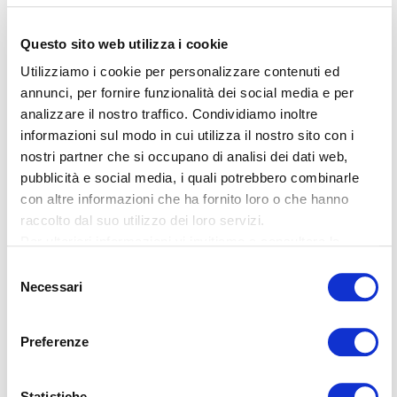
Avete domande o siete
interessati a una
Questo sito web utilizza i cookie
collaborazione?
Utilizziamo i cookie per personalizzare contenuti ed
Con piacere rispondo alle vostre
annunci, per fornire funzionalità dei social media e per
domande o vi presento Apostroph
analizzare il nostro traffico. Condividiamo inoltre
Group e i nostri servizi nel corso di
informazioni sul modo in cui utilizza il nostro sito con i
nostri partner che si occupano di analisi dei dati web,
un colloquio personale.
pubblicità e social media, i quali potrebbero combinarle
con altre informazioni che ha fornito loro o che hanno
Nadia Gaille
raccolto dal suo utilizzo dei loro servizi.
Head of Apostroph Switzerland
Per ulteriori informazioni vi invitiamo a consultare la
nostra
informativa sulla privacy
.
Selezione
+41 44 265 40 30
Offerta
Necessari
del
consenso
Fissare un appuntamento
Preferenze
Statistiche