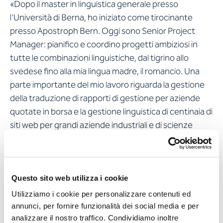
«Dopo il master in linguistica generale presso
l’Università di Berna, ho iniziato come tirocinante
presso Apostroph Bern. Oggi sono Senior Project
Manager: pianifico e coordino progetti ambiziosi in
tutte le combinazioni linguistiche, dal tigrino allo
svedese fino alla mia lingua madre, il romancio. Una
parte importante del mio lavoro riguarda la gestione
della traduzione di rapporti di gestione per aziende
quotate in borsa e la gestione linguistica di centinaia di
siti web per grandi aziende industriali e di scienze
umanistiche. Inoltre, allieto regolarmente il team
raccontando fatti interessanti, storici e divertenti su
lingue esotiche e quasi estinte.»
Questo sito web utilizza i cookie
Utilizziamo i cookie per personalizzare contenuti ed
annunci, per fornire funzionalità dei social media e per
Cosa rende noi interessanti
analizzare il nostro traffico. Condividiamo inoltre