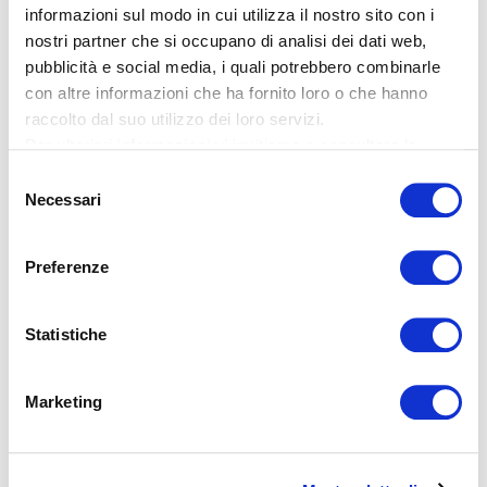
informazioni sul modo in cui utilizza il nostro sito con i
come datore di lavoro e te
nostri partner che si occupano di analisi dei dati web,
felice
pubblicità e social media, i quali potrebbero combinarle
con altre informazioni che ha fornito loro o che hanno
raccolto dal suo utilizzo dei loro servizi.
Siamo un’azienda dinamica e moderna che si
Per ulteriori informazioni vi invitiamo a consultare la
distingue per le condizioni di lavoro. Offriamo orari di
nostra
informativa sulla privacy
.
Selezione
lavoro flessibili, promuoviamo l’iniziativa personale e
Necessari
del
creiamo opportunità di sviluppo professionale. A tutto
consenso
ciò, aggiungi salari equi, un ambiente di lavoro ben
Preferenze
equipaggiato e corsi di formazione con i quali ti
prepariamo ad affrontare il lavoro stimolante e
Statistiche
impegnativo presso Apostroph. L’unica cosa che non
troverai da noi è la noia.
Marketing