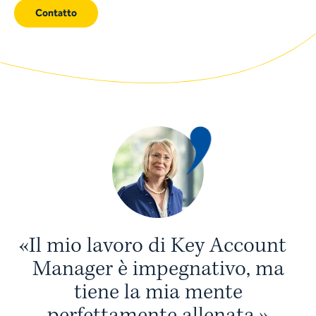
Contatto
«
I
l
m
i
o
l
a
v
o
r
o
d
i
K
e
y
A
c
c
o
u
n
t
M
a
n
a
g
e
r
è
i
m
p
e
g
n
a
t
i
v
o
,
m
a
t
i
e
n
e
l
a
m
i
a
m
e
n
t
e