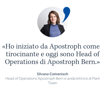
«
H
o
i
n
i
z
i
a
t
o
d
a
A
p
o
s
t
r
o
p
h
c
o
m
e
t
i
r
o
c
i
n
a
n
t
e
e
o
g
g
i
s
o
n
o
H
e
a
d
o
f
O
p
e
r
a
t
i
o
n
s
d
i
A
p
o
s
t
r
o
p
h
B
e
r
n
.
»
Silvana Camenisch
Head of Operations Apostroph Bern e avida lettrice di Mark
Twain