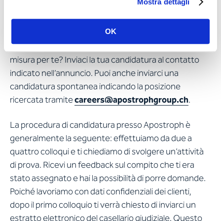
Ecco come candidarsi da
Mostra dettagli
Apostroph
OK
Uno dei nostri annunci di lavoro sembra fatto su
misura per te? Inviaci la tua candidatura al contatto
indicato nell’annuncio. Puoi anche inviarci una
candidatura spontanea indicando la posizione
ricercata tramite
careers@apostrophgroup.ch
.
La procedura di candidatura presso Apostroph è
generalmente la seguente: effettuiamo da due a
quattro colloqui e ti chiediamo di svolgere un’attività
di prova. Ricevi un feedback sul compito che ti era
stato assegnato e hai la possibilità di porre domande.
Poiché lavoriamo con dati confidenziali dei clienti,
dopo il primo colloquio ti verrà chiesto di inviarci un
estratto elettronico del casellario giudiziale. Questo