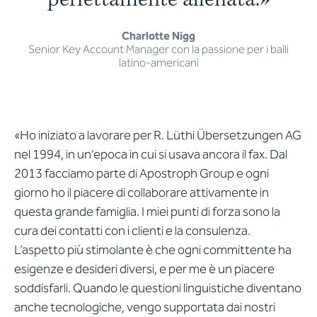
p
e
r
f
e
t
t
a
m
e
n
t
e
a
l
l
e
n
a
t
a
.
»
Charlotte Nigg
Senior Key Account Manager con la passione per i balli
latino-americani
«Ho iniziato a lavorare per R. Lüthi Übersetzungen AG
nel 1994, in un’epoca in cui si usava ancora il fax. Dal
2013 facciamo parte di Apostroph Group e ogni
giorno ho il piacere di collaborare attivamente in
questa grande famiglia. I miei punti di forza sono la
cura dei contatti con i clienti e la consulenza.
L’aspetto più stimolante è che ogni committente ha
esigenze e desideri diversi, e per me è un piacere
soddisfarli. Quando le questioni linguistiche diventano
anche tecnologiche, vengo supportata dai nostri