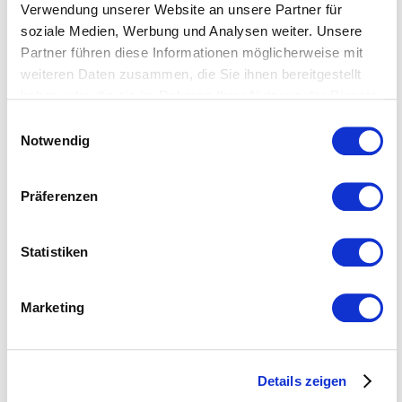
Verwendung unserer Website an unsere Partner für
soziale Medien, Werbung und Analysen weiter. Unsere
Partner führen diese Informationen möglicherweise mit
weiteren Daten zusammen, die Sie ihnen bereitgestellt
haben oder die sie im Rahmen Ihrer Nutzung der Dienste
gesammelt haben.
Einwilligungsauswahl
Lektorat & Korrektorat
Weitere Informationen entnehmen Sie bitte unserer
Notwendig
Datenschutzerklärung
.
Präferenzen
Statistiken
Möchten Sie regelmässig über
neue Kundenprojekte und
Marketing
News zu Apostroph informiert
werden?
Details zeigen
In unserem Newsletter überraschen wir Sie mit