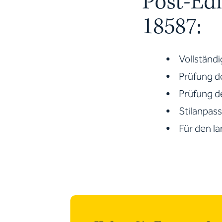
Post-Edi
18587:
Vollständ
Prüfung d
Prüfung d
Stilanpas
Für den la