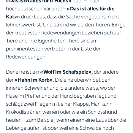
«Das isch alles für d’Füchs»
oder – in der
hochdeutschen Variante –
«Das ist alles für die
Katz»
drückt aus, dass die Sache vergebens, nicht
lohnenswert ist. Und da sind wir bei den Tieren. Einige
der kreativsten Redewendungen beziehen sich auf
Tiere und ihre Eigenheiten. Tiere sind am
prominentesten vertreten in der Liste der
Redewendungen.
Der eine ist ein
«Wolf im Schafspelz»,
der andere
der
«Hahn im Korb»
. Die eine überwindet den
inneren Schweinehund, die andere weiss, wo der
Hase im Pfeffer und der Hund begraben liegt und
schlägt zwei Fliegen mit einer Klappe. Man kann
Krokodilstränen weinen oder wie ein Schlosshund
heulen – zum Beispiel, wenn einem eine Laus über die
Leber gelaufen ist oder weil eine Schwalbe noch