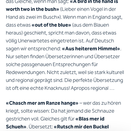
das Gleiche, wenn man sagt:
«A bird in the hand is
worth two in the bush»
(Lieber einen Vogel in der
Hand als zwei im Busch»). Wenn man in England sagt,
dass etwas
«out of the blue»
(aus dem Blauen
heraus) geschieht, spricht man davon, dass etwas
völlig Unerwartetes eingetreten ist. Auf Deutsch
sagen wir entsprechend:
«Aus heiterem Himmel»
.
Nur selten finden Übersetzerinnen und Übersetzer
solche passgenauen Entsprechungen für
Redewendungen. Nicht zuletzt, weil sie stark kulturell
und regional geprägt sind. Die perfekte Übersetzung
ist oft eine echte Knacknuss! Apropos regional …
«Chasch mer am Ranze hange»
– wer das zu hören
kriegt, sollte wissen: Da hat jemand die Schnauze
gestrichen voll. Gleiches gilt für
«Blas mer id
Schueh»
. Übersetzt:
«Rutsch mir den Buckel