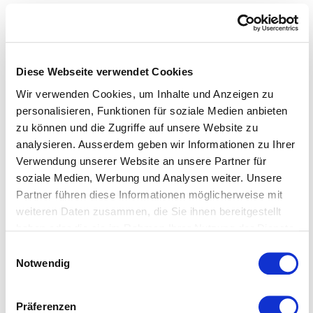
runter.»
Diese Webseite verwendet Cookies
«Ich zeigt dir, wo der Barthel den Most holt»
oder
Wir verwenden Cookies, um Inhalte und Anzeigen zu
«Ich zeig dir, wo de Bartli de Most holt»
. Diese
personalisieren, Funktionen für soziale Medien anbieten
Redewendung wird nur im südlichen Deutsch-
zu können und die Zugriffe auf unsere Website zu
Sprachraum benutzt. Barthel/Bartli ist kein
analysieren. Ausserdem geben wir Informationen zu Ihrer
männlicher Vorname, sondern jiddisch und bedeutet
Verwendung unserer Website an unsere Partner für
Brechstange. Und Most ist kein Getränk, sondern
soziale Medien, Werbung und Analysen weiter. Unsere
Partner führen diese Informationen möglicherweise mit
auch ein jiddisches Wort und steht für Geld. Die
weiteren Daten zusammen, die Sie ihnen bereitgestellt
Redewendung zeigt an, «wo es langgeht» oder
«wo
haben oder die sie im Rahmen Ihrer Nutzung der Dienste
der Hammer hängt»
.
gesammelt haben.
Einwilligungsauswahl
Weitere Informationen entnehmen Sie bitte unserer
Notwendig
Datenschutzerklärung
.
Präferenzen