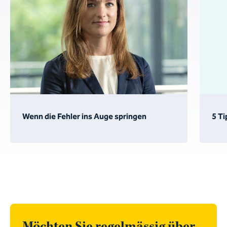
Wenn die Fehler ins Auge springen
5 Ti
Möchten Sie regelmässig über