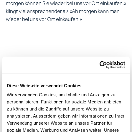
morgen können Sie wieder bei uns vor Ort einkaufen.»
klingt viel ansprechender als «Ab morgen kann man
wieder bei uns vor Ort einkaufen.»
Spannung aufbauen
Spannung in einem Website-Text eines
Diese Webseite verwendet Cookies
Unternehmens oder in einem Geschäftsmail
Wir verwenden Cookies, um Inhalte und Anzeigen zu
aufzubauen mag jetzt vielleicht absurd und
personalisieren, Funktionen für soziale Medien anbieten
unpassend klingen. Doch auch solche Texte leben
zu können und die Zugriffe auf unsere Website zu
von der Spannung und einem roten Faden, der sich
analysieren. Ausserdem geben wir Informationen zu Ihrer
durch den Text zieht. Überlegen Sie sich, welches die
Verwendung unserer Website an unsere Partner für
soziale Medien, Werbung und Analysen weiter. Unsere
Kernaussage Ihres Textes ist und bauen Sie