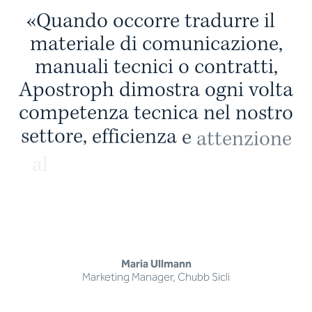
«
Q
u
a
n
d
o
o
c
c
o
r
r
e
t
r
a
d
u
r
r
e
i
l
m
a
t
e
r
i
a
l
e
d
i
c
o
m
u
n
i
c
a
z
i
o
n
e
,
m
a
n
u
a
l
i
t
e
c
n
i
c
i
o
c
o
n
t
r
a
t
t
i
,
A
p
o
s
t
r
o
p
h
d
i
m
o
s
t
r
a
o
g
n
i
v
o
l
t
a
c
o
m
p
e
t
e
n
z
a
t
e
c
n
i
c
a
n
e
l
n
o
s
t
r
o
s
e
t
t
o
r
e
,
e
f
f
i
c
i
e
n
z
a
e
a
t
t
e
n
z
i
o
n
e
a
l
s
e
r
v
i
z
i
o
n
e
l
l
a
g
e
s
t
i
o
n
e
d
e
i
p
r
o
g
e
t
t
i
.
Maria Ullmann
Marketing Manager, Chubb Sicli