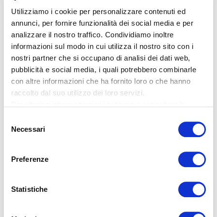
Utilizziamo i cookie per personalizzare contenuti ed
annunci, per fornire funzionalità dei social media e per
Una sintesi dei servizi che
analizzare il nostro traffico. Condividiamo inoltre
informazioni sul modo in cui utilizza il nostro sito con i
Apostroph fornisce a Chubb
nostri partner che si occupano di analisi dei dati web,
Sicli
pubblicità e social media, i quali potrebbero combinarle
con altre informazioni che ha fornito loro o che hanno
raccolto dal suo utilizzo dei loro servizi.
Per ulteriori informazioni vi invitiamo a consultare la
nostra
informativa sulla privacy
.
Selezione
Necessari
del
Traduzioni tecniche
consenso
Preferenze
Statistiche
Traduzioni legali