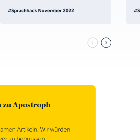
#Sprachhack November 2022
#S
s zu Apostroph
samen Artikeln. Wir würden
wer zu begrüssen.