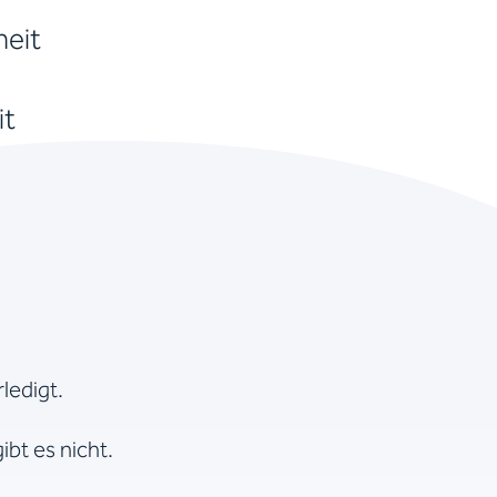
heit
it
ledigt.
ibt es nicht.