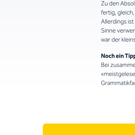
Zu den Absolu
fertig, gleich
Allerdings i
Sinne verwen
war der klein
Noch ein Tip
Bei zusammen
«meistgelese
Grammatikfan