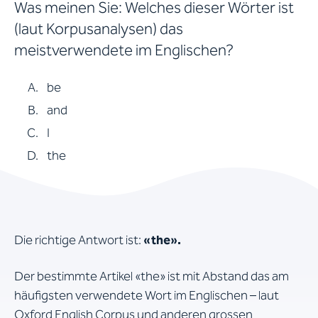
Was meinen Sie: Welches dieser Wörter ist
(laut Korpusanalysen) das
meistverwendete im Englischen?
be
and
I
the
Die richtige Antwort ist:
«the».
Der bestimmte Artikel «the» ist mit Abstand das am
häufigsten verwendete Wort im Englischen – laut
Oxford English Corpus und anderen grossen