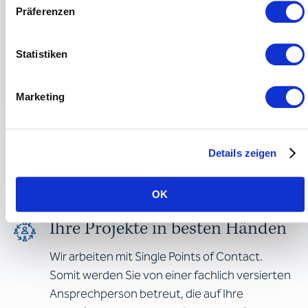
Präferenzen
Gemeinsam Ziele erreichen
Statistiken
Partnerschaftliche
Zusammenarbeit
Marketing
Mit vielen Kundinnen und Kunden verbindet
uns eine langjährige Partnerschaft. Neben der
Details zeigen
Qualität schätzen sie unsere Werte wie
Zuverlässigkeit, Transparenz und Fairness.
OK
Ihre Projekte in besten Händen
Wir arbeiten mit Single Points of Contact.
Somit werden Sie von einer fachlich versierten
Ansprechperson betreut, die auf Ihre