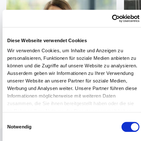
Diese Webseite verwendet Cookies
Wir verwenden Cookies, um Inhalte und Anzeigen zu
personalisieren, Funktionen für soziale Medien anbieten zu
können und die Zugriffe auf unsere Website zu analysieren.
Rendez-vous mit Luise Mugrauer
Rend
Ausserdem geben wir Informationen zu Ihrer Verwendung
unserer Website an unsere Partner für soziale Medien,
Werbung und Analysen weiter. Unsere Partner führen diese
Informationen möglicherweise mit weiteren Daten
zusammen, die Sie ihnen bereitgestellt haben oder die sie
im Rahmen Ihrer Nutzung der Dienste gesammelt haben.
Weitere Informationen entnehmen Sie bitte unserer
Einwilligungsauswahl
Datenschutzerklärung
.
Notwendig