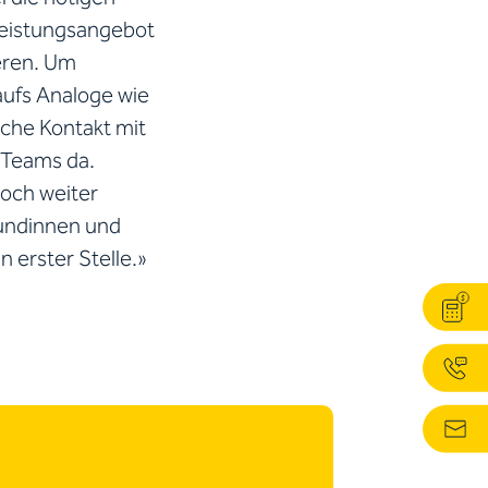
leistungsangebot
eren. Um
aufs Analoge wie
liche Kontakt mit
 Teams da.
noch weiter
Kundinnen und
 erster Stelle.»