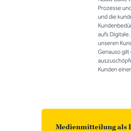
Prozesse und
und die kund
Kundenbedürf
aufs Digitale
unseren Kund
Genauso gilt 
auszuschöpfe
Kunden einen 
Medienmitteilung als 