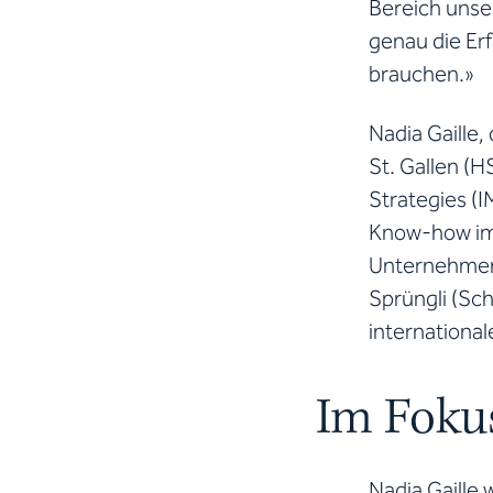
Bereich unser
genau die Erf
brauchen.»
Nadia Gaille,
St. Gallen (H
Strategies (I
Know-how im 
Unternehmen 
Sprüngli (Sch
internationa
Im Foku
Nadia Gaille 