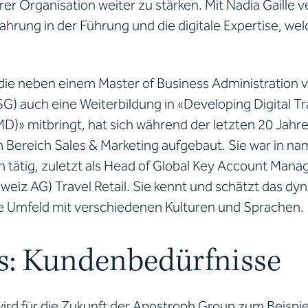
er Organisation weiter zu stärken. Mit Nadia Gaille v
ahrung in der Führung und die digitale Expertise, wel
 die neben einem Master of Business Administration v
SG) auch eine Weiterbildung in «Developing Digital T
MD)» mitbringt, hat sich während der letzten 20 Jah
Bereich Sales & Marketing aufgebaut. Sie war in 
tätig, zuletzt als Head of Global Key Account Mana
weiz AG) Travel Retail. Sie kennt und schätzt das dy
le Umfeld mit verschiedenen Kulturen und Sprachen.
s: Kundenbedürfnisse
wird für die Zukunft der Apostroph Group zum Beispie