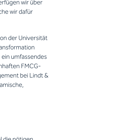
erfügen wir über
che wir dafür
on der Universität
ransformation
re ein umfassendes
namhaften FMCG-
gement bei Lindt &
namische,
l die nötigen