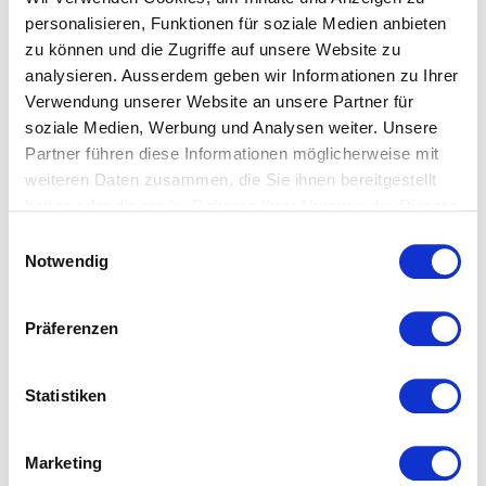
sie hervorragende Arbeit leisten und bei ihren
personalisieren, Funktionen für soziale Medien anbieten
Kundinnen und Kunden grosses Ansehen geniessen.
zu können und die Zugriffe auf unsere Website zu
Wir freuen uns, nun Teil desselben Teams zu sein»,
analysieren. Ausserdem geben wir Informationen zu Ihrer
erklärt Phil Shawe, Präsident und CEO von
Verwendung unserer Website an unsere Partner für
TransPerfect.
soziale Medien, Werbung und Analysen weiter. Unsere
Partner führen diese Informationen möglicherweise mit
weiteren Daten zusammen, die Sie ihnen bereitgestellt
haben oder die sie im Rahmen Ihrer Nutzung der Dienste
gesammelt haben.
Einwilligungsauswahl
Weitere Informationen entnehmen Sie bitte unserer
Notwendig
Medienmitteilung als PDF
Datenschutzerklärung
.
herunterladen.
Präferenzen
Medienmitteilung Apostroph Group und
TransPerfect
Statistiken
Marketing