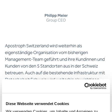
Philipp Meier
Group CEO
Apostroph Switzerland wird weiterhin als
eigenständige Organisation vom bisherigen
Management-Team geführt und ihre Kundinnen und
Kunden von den 5 Standorten aus in der Schweiz
betreuen. Auch auf die bestehende Infrastruktur mit
Datenhoheit Schweiz wird weiterhin als wichtigen
Eckpfeiler gesetzt.
«Nachdem wir über 20 Jahre in der DACH-Region mit
Diese Webseite verwendet Cookies
Apostroph im Wettbewerb standen, wissen wir, dass
Wir verwenden Cookies, um Inhalte und Anzeigen zu