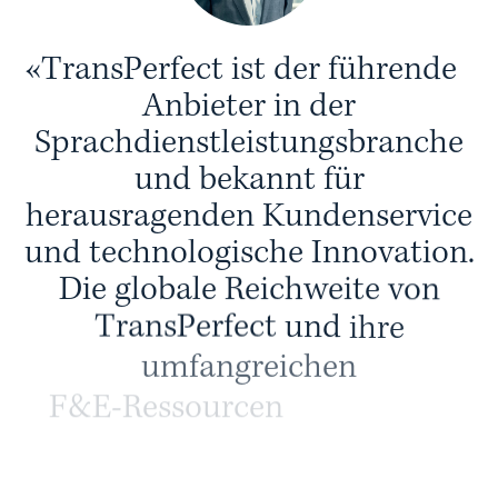
«
T
r
a
n
s
P
e
r
f
e
c
t
i
s
t
d
e
r
f
ü
h
r
e
n
d
e
A
n
b
i
e
t
e
r
i
n
d
e
r
S
p
r
a
c
h
d
i
e
n
s
t
l
e
i
s
t
u
n
g
s
b
r
a
n
c
h
e
u
n
d
b
e
k
a
n
n
t
f
ü
r
h
e
r
a
u
s
r
a
g
e
n
d
e
n
K
u
n
d
e
n
s
e
r
v
i
c
e
u
n
d
t
e
c
h
n
o
l
o
g
i
s
c
h
e
I
n
n
o
v
a
t
i
o
n
.
D
i
e
g
l
o
b
a
l
e
R
e
i
c
h
w
e
i
t
e
v
o
n
T
r
a
n
s
P
e
r
f
e
c
t
u
n
d
i
h
r
e
u
m
f
a
n
g
r
e
i
c
h
e
n
F
&
E
-
R
e
s
s
o
u
r
c
e
n
b
r
i
n
g
e
n
f
ü
r
u
n
s
e
r
T
e
a
m