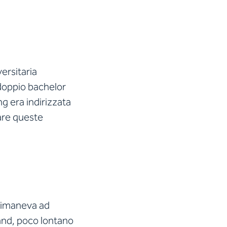
ersitaria
 doppio bachelor
g era indirizzata
care queste
 rimaneva ad
land, poco lontano