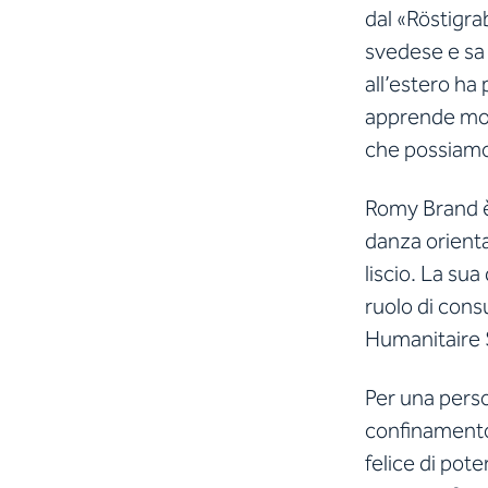
dal «Röstigra
svedese e sa 
all’estero ha
apprende molt
che possiamo 
Romy Brand è 
danza orienta
liscio. La sua
ruolo di cons
Humanitaire 
Per una pers
confinamento 
felice di pot