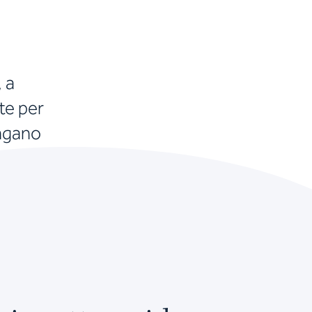
, a
te per
ungano