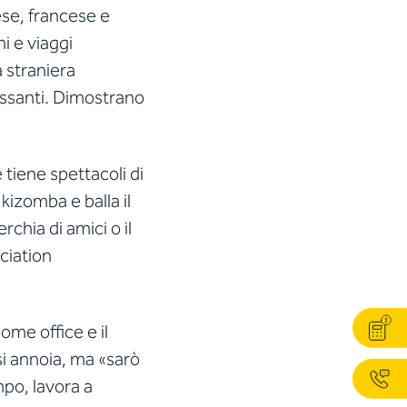
ese, francese e
i e viaggi
a straniera
essanti. Dimostrano
tiene spettacoli di
kizomba e balla il
erchia di amici o il
ciation
me office e il
i annoia, ma «sarò
mpo, lavora a