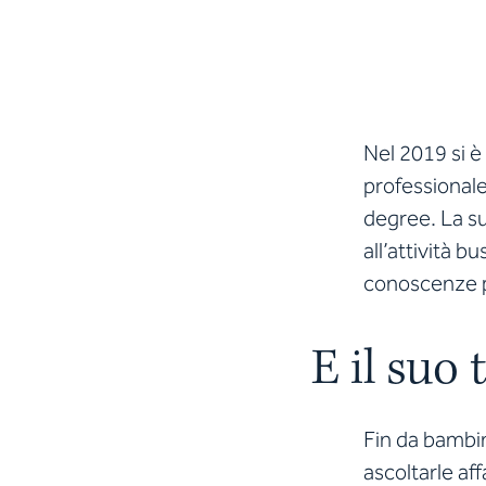
Nel 2019 si è
professionale
degree. La su
all’attività 
conoscenze p
E il suo 
Fin da bambin
ascoltarle af