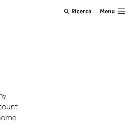
Ricerca
Menu
my
ccount
 home