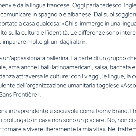
ben» e dalla lingua francese. Oggi parla tedesco, ingl
comunicare in spagnolo e albanese. Dai suoi soggiorn
 portato a casa qualcosa: «Chi si immerge in una lingu
o sulla cultura e l’identità. Le differenze sono inter
imparare molto gli uni dagli altri».
un’appassionata ballerina. Fa parte di un gruppo che 
le, ama anche i balli latinoamericani, salsa, bachata e 
 danza attraversa le culture: con i viaggi, le lingue, la c
ulente dell’organizzazione umanitaria togolese «Asso
Sans Frontière».
ona intraprendente e socievole come Romy Brand, l’ho
prolungato in casa non sono un piacere. No, non ci s
er tornare a vivere liberamente la mia vita». Nel fratte