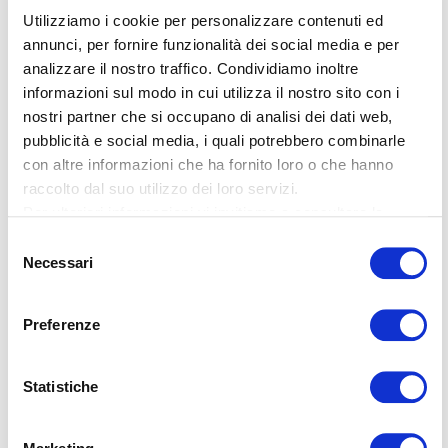
preconfezionata
Utilizziamo i cookie per personalizzare contenuti ed
annunci, per fornire funzionalità dei social media e per
analizzare il nostro traffico. Condividiamo inoltre
Sul web si possono trovare migliaia di dichiarazioni
informazioni sul modo in cui utilizza il nostro sito con i
d’amore bell’e pronte – anche le più banali, come «sei
nostri partner che si occupano di analisi dei dati web,
come il cacio sui maccheroni». Se l’amore è (anche)
pubblicità e social media, i quali potrebbero combinarle
una questione di pancia, qui il romanticismo strozza! E
con altre informazioni che ha fornito loro o che hanno
che dire delle innumerevoli poesie d’amore caricate
raccolto dal suo utilizzo dei loro servizi.
dai blogger? Dovremmo chiederci se desideriamo
Per ulteriori informazioni vi invitiamo a consultare la
nostra
informativa sulla privacy
.
davvero adornarci delle rime di un estraneo. Basti
Selezione
Necessari
ricordare che in
Cyrano de Bergerac
, dove un ragazzo
del
avvenente, ma dalla dialettica assai povera, fa scrivere
consenso
da un poeta le lettere d’amore per la sua adorata, il
Preferenze
lieto fine non c’è.
Statistiche
Un consiglio per concludere