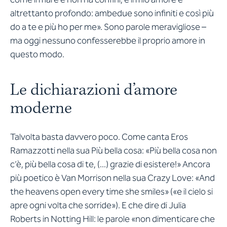
altrettanto profondo: ambedue sono infiniti e così più
do a te e più ho per me». Sono parole meravigliose –
ma oggi nessuno confesserebbe il proprio amore in
questo modo.
Le dichiarazioni d’amore
moderne
Talvolta basta davvero poco. Come canta Eros
Ramazzotti nella sua
Più bella cosa
: «Più bella cosa non
c’è, più bella cosa di te, (...) grazie di esistere!» Ancora
più poetico è Van Morrison nella sua
Crazy Love
: «And
the heavens open every time she smiles» («e il cielo si
apre ogni volta che sorride»). E che dire di Julia
Roberts in
Notting Hill
: le parole «non dimenticare che