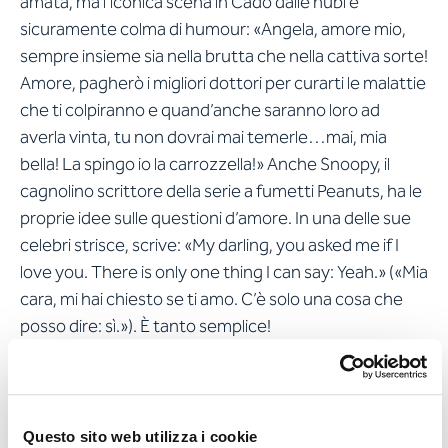
amata, ma l’iconica scena in
Cado dalle nubi
è
sicuramente colma di humour: «Angela, amore mio,
sempre insieme sia nella brutta che nella cattiva sorte!
Amore, pagherò i migliori dottori per curarti le malattie
che ti colpiranno e quand’anche saranno loro ad
averla vinta, tu non dovrai mai temerle…mai, mia
bella! La spingo io la carrozzella!» Anche Snoopy, il
cagnolino scrittore della serie a fumetti
Peanuts
, ha le
proprie idee sulle questioni d’amore. In una delle sue
celebri strisce, scrive: «My darling, you asked me if I
love you. There is only one thing I can say: Yeah.» («Mia
cara, mi hai chiesto se ti amo. C’è solo una cosa che
posso dire: sì.»). È tanto semplice!
Nessuno vorrebbe ricevere
una dichiarazione d’amore
Questo sito web utilizza i cookie