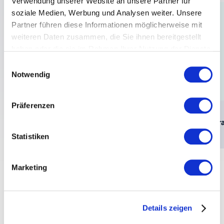
Verwendung unserer Website an unsere Partner für
soziale Medien, Werbung und Analysen weiter. Unsere
Partner führen diese Informationen möglicherweise mit
weiteren Daten zusammen, die Sie ihnen bereitgestellt
haben oder die sie im Rahmen Ihrer Nutzung der Dienste
gesammelt haben.
Einwilligungsauswahl
Weitere Informationen entnehmen Sie bitte unserer
Notwendig
Datenschutzerklärung
.
Präferenzen
Sprachhack Februar 2026
Spr
Statistiken
Marketing
Details zeigen