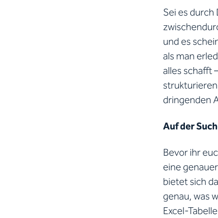
Sei es durch 
zwischendurc
und es schei
als man erle
alles schafft
strukturiere
dringenden Au
Auf der Such
Bevor ihr eu
eine genauer
bietet sich d
genau, was wi
Excel-Tabelle