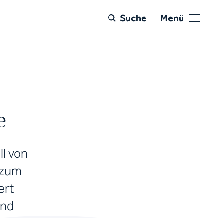
Suche
Menü
e
ll von
zum
ert
und