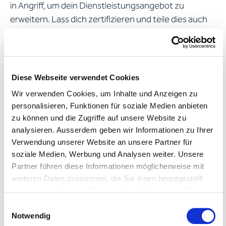
in Angriff, um dein Dienstleistungsangebot zu
erweitern. Lass dich zertifizieren und teile dies auch
deinen Kundinnen und Kunden (z. B. Apostroph
Group) mit – neue Aufträge warten auf dich.
• Suche dir eine Mentorin oder einen Mentor,
die/der dir deine Stärken aufzeigt und dich dabei
Diese Webseite verwendet Cookies
unterstützt, etwas Neues zu lernen,
Wir verwenden Cookies, um Inhalte und Anzeigen zu
zukunftsweisende Perspektiven zu entwickeln oder
personalisieren, Funktionen für soziale Medien anbieten
Kontakte zu knüpfen.
zu können und die Zugriffe auf unsere Website zu
• Erweitere dein Netzwerk
analysieren. Ausserdem geben wir Informationen zu Ihrer
und tausche dich mit anderen (Sprach)Profis aus. Gibt
Verwendung unserer Website an unsere Partner für
soziale Medien, Werbung und Analysen weiter. Unsere
es z. B. einen Localisation Lunch in deiner Nähe oder
Partner führen diese Informationen möglicherweise mit
ein interessantes Onlineforum? Vernetze dich nicht
weiteren Daten zusammen, die Sie ihnen bereitgestellt
nur mit deinesgleichen, sondern versuche von
haben oder die sie im Rahmen Ihrer Nutzung der Dienste
unterschiedlichen Perspektiven zu lernen.
gesammelt haben.
Einwilligungsauswahl
• Besuche Branchenevents oder Messen,
Weitere Informationen entnehmen Sie bitte unserer
Notwendig
auf denen deine (potenziellen) Kundinnen und