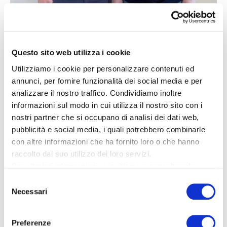
Questo sito web utilizza i cookie
Utilizziamo i cookie per personalizzare contenuti ed
Di questa operazione beneficiano le clienti e i clienti di
annunci, per fornire funzionalità dei social media e per
entrambe le aziende, che potranno contare su ancor
analizzare il nostro traffico. Condividiamo inoltre
più competenze linguistiche specifiche, maggiori
informazioni sul modo in cui utilizza il nostro sito con i
disponibilità, nuovi servizi nonché sull’ampliamento di
nostri partner che si occupano di analisi dei dati web,
tecnologie e sistemi software proprietari. Eppure, c’è
pubblicità e social media, i quali potrebbero combinarle
con altre informazioni che ha fornito loro o che hanno
qualcosa che rimane invariato: «I nostri clienti, sia di
raccolto dal suo utilizzo dei loro servizi.
Apostroph sia di Marco Gehring Communications SA,
Per ulteriori informazioni vi invitiamo a consultare la
saranno seguiti come sempre dalle collaboratrici e dai
nostra
informativa sulla privacy
.
Selezione
collaboratori che già conoscono. Anche Marco
Necessari
del
Gehring rimane nel team e continuerà a occuparsi
consenso
personalmente dei suoi clienti, a ciò teniamo in modo
Preferenze
particolare», conclude Philipp Meier.