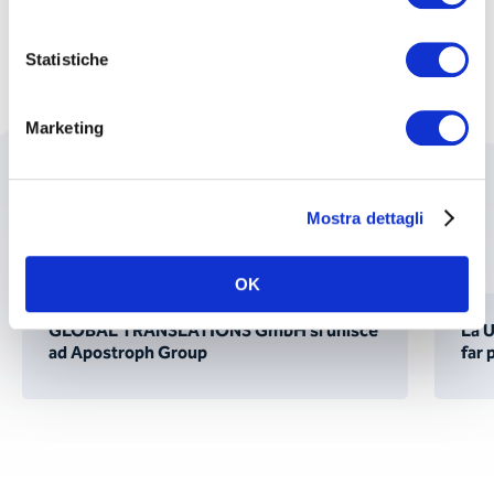
Statistiche
Marketing
Potrebbero interessarvi anche
Mostra dettagli
questi temi:
OK
GLOBAL TRANSLATIONS GmbH si unisce
La 
ad Apostroph Group
far 