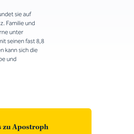
ndet sie auf
z. Familie und
erne unter
it seinen fast 8,8
n kann sich die
ube und
s zu Apostroph