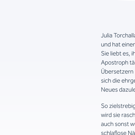
Julia Torchal
und hat einen
Sie liebt es,
Apostroph tä
Übersetzern 
sich die ehrg
Neues dazule
So zielstrebi
wird sie rasc
auch sonst wü
schlaflose Nä