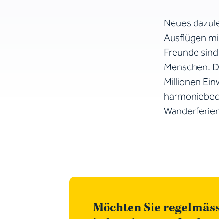
Neues dazule
Ausflügen mi
Freunde sind 
Menschen. Da 
Millionen Ei
harmoniebedü
Wanderferien
Möchten Sie regelmäs