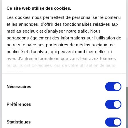
Ce site web utilise des cookies.
Les cookies nous permettent de personnaliser le contenu
et les annonces, d'offrir des fonctionnalités relatives aux
médias sociaux et d'analyser notre trafic. Nous
partageons également des informations sur l'utilisation de
notre site avec nos partenaires de médias sociaux, de
publicité et d'analyse, qui peuvent combiner celles-ci
Les thèmes suivants
avec d'autres informations que vous leur avez fournies
pourraient également vous
ou qu'ils ont collectées lors de votre utilisation de leurs
services.
intéresser :
Vous trouverez de plus amples informations dans notre
Sélection
déclaration de protection des données
.
Nécessaires
du
consentement
Préférences
Statistiques