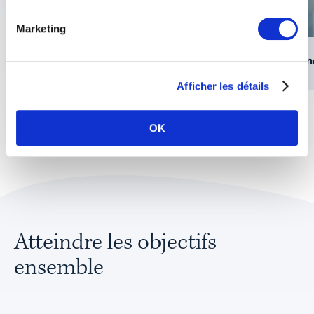
Marketing
Rendez-vous avec Silvana Camenisch
Ren
Afficher les détails
OK
Atteindre les objectifs
ensemble