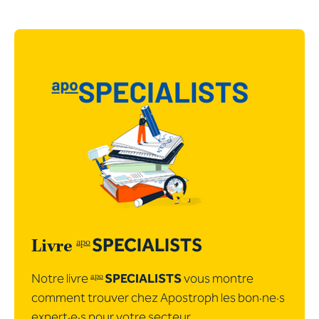
SPECIALISTS
apo
Livre
Notre livre
SPECIALISTS
vous montre
apo
comment trouver chez Apostroph les bon·ne·s
expert·e·s pour votre secteur.