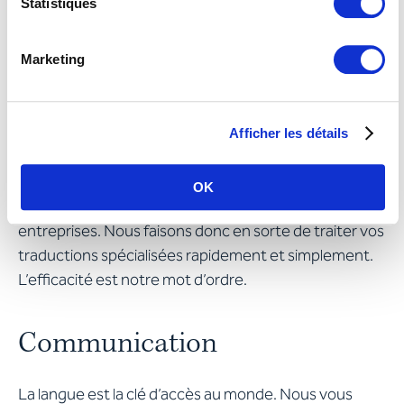
Statistiques
Marketing
Atteindre vos objectifs de
Afficher les détails
manière rapide et ciblée
OK
Le temps, c’est de l’argent, en particulier pour les
entreprises. Nous faisons donc en sorte de traiter vos
traductions spécialisées rapidement et simplement.
L’efficacité est notre mot d’ordre.
Communication
La langue est la clé d’accès au monde. Nous vous