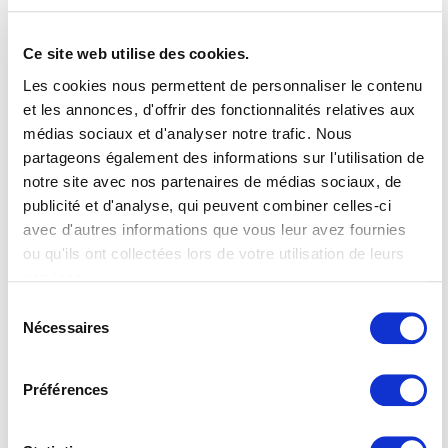
Références
.
Ce site web utilise des cookies.
Les cookies nous permettent de personnaliser le contenu
et les annonces, d'offrir des fonctionnalités relatives aux
médias sociaux et d'analyser notre trafic. Nous
partageons également des informations sur l'utilisation de
notre site avec nos partenaires de médias sociaux, de
publicité et d'analyse, qui peuvent combiner celles-ci
avec d'autres informations que vous leur avez fournies
ou qu'ils ont collectées lors de votre utilisation de leurs
services.
Vous trouverez de plus amples informations dans notre
Sélection
déclaration de protection des données
.
Nécessaires
du
consentement
Préférences