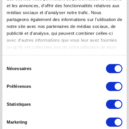
24 février 2026
3 min. de lecture
et les annonces, d'offrir des fonctionnalités relatives aux
médias sociaux et d'analyser notre trafic. Nous
partageons également des informations sur l'utilisation de
notre site avec nos partenaires de médias sociaux, de
publicité et d'analyse, qui peuvent combiner celles-ci
avec d'autres informations que vous leur avez fournies
ou qu'ils ont collectées lors de votre utilisation de leurs
services.
Vous trouverez de plus amples informations dans notre
Sélection
déclaration de protection des données
.
Nécessaires
du
consentement
Préférences
Langues et connaissances
Créativité : conseils pour le quotidien
Statistiques
professionnel
Marketing
27 janvier 2026
3 min. de lecture