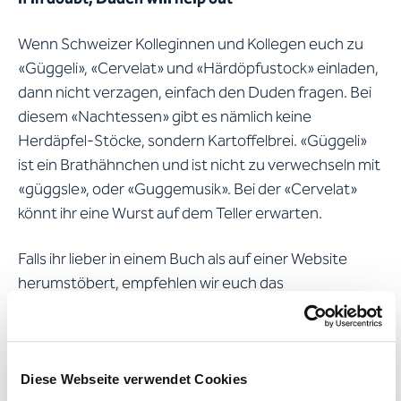
Wenn Schweizer Kolleginnen und Kollegen euch zu
«Güggeli», «Cervelat» und «Härdöpfustock» einladen,
dann nicht verzagen, einfach den Duden fragen. Bei
diesem «Nachtessen» gibt es nämlich keine
Herdäpfel-Stöcke, sondern Kartoffelbrei. «Güggeli»
ist ein Brathähnchen und ist nicht zu verwechseln mit
«güggsle», oder «Guggemusik». Bei der «Cervelat»
könnt ihr eine Wurst auf dem Teller erwarten.
Falls ihr lieber in einem Buch als auf einer Website
herumstöbert, empfehlen wir euch das
Nachschlagewerk «Schweizerhochdeutsch»,
ebenfalls aus dem Duden-Verlag.
Alle bestehenden Freelancerinnen und Freelancer bei
Diese Webseite verwendet Cookies