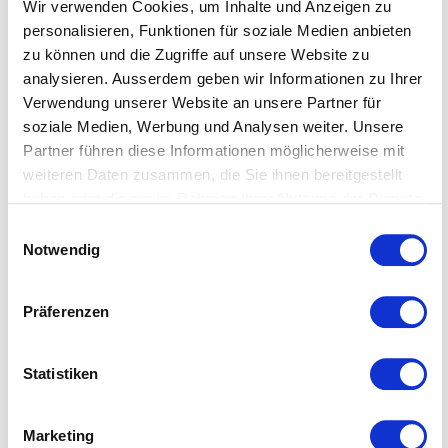
Apostroph haben übrigens auf dem myFREELANCE-
Wir verwenden Cookies, um Inhalte und Anzeigen zu
Portal Zugang zu einer nützlichen Helvetismenliste
personalisieren, Funktionen für soziale Medien anbieten
mit den gängigsten Schweizerdeutschen
zu können und die Zugriffe auf unsere Website zu
Ausdrücken und der jeweiligen Entsprechung auf
analysieren. Ausserdem geben wir Informationen zu Ihrer
Verwendung unserer Website an unsere Partner für
Hochdeutsch. Für alle anderen gibt es noch das
soziale Medien, Werbung und Analysen weiter. Unsere
Schweizerische Idiotikon
Partner führen diese Informationen möglicherweise mit
(
https://www.idiotikon.ch/
).
weiteren Daten zusammen, die Sie ihnen bereitgestellt
haben oder die sie im Rahmen Ihrer Nutzung der Dienste
Was sind eure Aha-Momente im
gesammelt haben.
Einwilligungsauswahl
Schweizerdeutschen, und welche Begriffe versteht
Weitere Informationen entnehmen Sie bitte unserer
Notwendig
ihr bis heute nicht? Schreibt uns eine E-Mail an
Datenschutzerklärung
.
freelance@apostrophgroup.ch
.
Präferenzen
Statistiken
Marketing