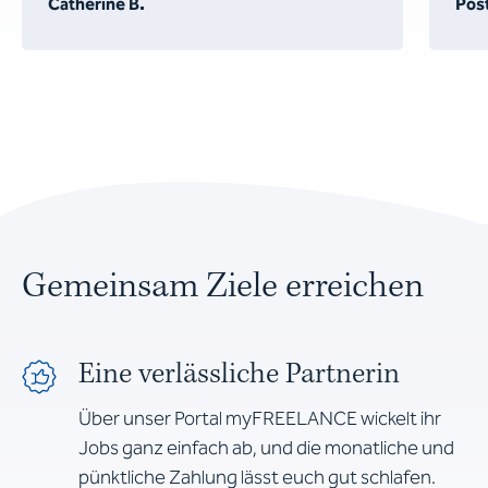
Catherine B.
Post
Gemeinsam Ziele erreichen
Eine verlässliche Partnerin
Über unser Portal myFREELANCE wickelt ihr
Jobs ganz einfach ab, und die monatliche und
pünktliche Zahlung lässt euch gut schlafen.