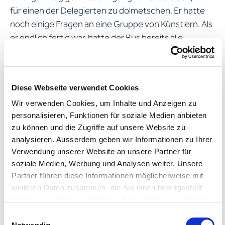
für einen der Delegierten zu dolmetschen. Er hatte
noch einige Fragen an eine Gruppe von Künstlern. Als
er endlich fertig war, hatte der Bus bereits alle
anderen Teilnehmer zurück zum Hotel gebracht, und
wir sassen mitten im Nirgendwo fest. Am Ende
mussten wir per Autostopp zurück zum Hotel fahren.
Diese Webseite verwendet Cookies
Ein Bauer aus der Gegend nahm uns in seinem alten
Wir verwenden Cookies, um Inhalte und Anzeigen zu
Renault-Kleinbus mit, und so waren drei Künstler, der
personalisieren, Funktionen für soziale Medien anbieten
Sponsor und ich auf dem Rücksitz mit Gemüsekisten
zu können und die Zugriffe auf unsere Website zu
und ein paar Hühnern eingepfercht. Das Ganze
analysieren. Ausserdem geben wir Informationen zu Ihrer
fühlte sich ein bisschen an wie ein Mr-Bean-Sketch.
Verwendung unserer Website an unsere Partner für
soziale Medien, Werbung und Analysen weiter. Unsere
Wie sieht dein typischer Arbeitstag aus?
Partner führen diese Informationen möglicherweise mit
weiteren Daten zusammen, die Sie ihnen bereitgestellt
Ich weiss nicht, ob ich so etwas habe. Manche Tage
haben oder die sie im Rahmen Ihrer Nutzung der Dienste
sind ruhig, an anderen ist unglaublich viel los.
gesammelt haben.
Einwilligungsauswahl
Normalerweise stehe ich SEHR früh auf, weil mir die
Weitere Informationen entnehmen Sie bitte unserer