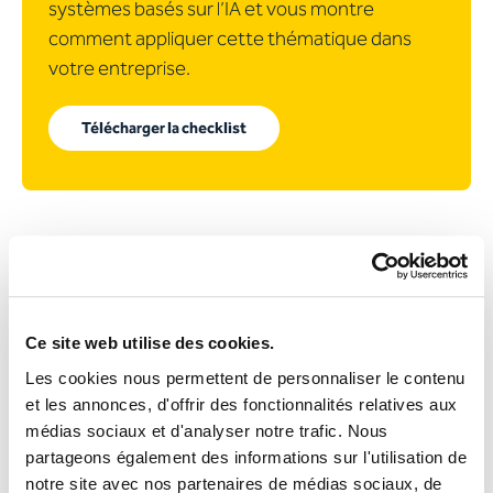
systèmes basés sur l’IA et vous montre
comment appliquer cette thématique dans
votre entreprise.
Télécharger la checklist
Cela signe-t-il la fin du SEO ?
Non, mais son rôle évolue
Ce site web utilise des cookies.
Les cookies nous permettent de personnaliser le contenu
L’optimisation pour les moteurs de recherche
et les annonces, d'offrir des fonctionnalités relatives aux
(SEO)
suit toujours un objectif clair : rendre les
médias sociaux et d'analyser notre trafic. Nous
contenus trouvables. Des textes structurés, une
partageons également des informations sur l'utilisation de
notre site avec nos partenaires de médias sociaux, de
technique solide, des termes pertinents et une