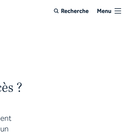
Recherche
Menu
cès ?
e
ment
 un