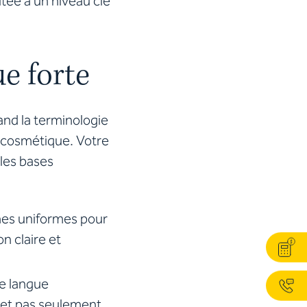
utée à un niveau clé
e forte
and la terminologie
t cosmétique. Votre
 les bases
rmes uniformes pour
n claire et
ne langue
 et pas seulement