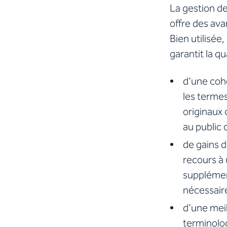
La gestion de
offre des ava
Bien utilisée
garantit la q
d’une cohé
les termes
originaux 
au public c
de gains d
recours à 
supplémen
nécessair
d’une meil
terminolog