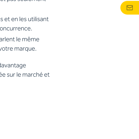
et en les utilisant
concurrence.
 parlent le même
 votre marque.
 davantage
ée sur le marché et