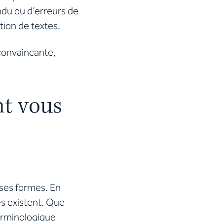
ndu ou d’erreurs de
tion de textes.
convaincante,
nt vous
rses formes. En
es existent. Que
terminologique