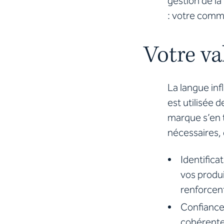
gestion de la
: votre comm
Votre va
La langue in
est utilisée 
marque s’en t
nécessaires, 
Identifica
vos produi
renforcent
Confiance
cohérente