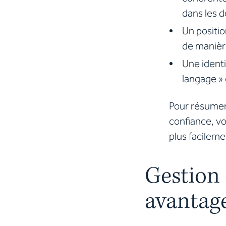
dans les 
Un positio
de manièr
Une identi
langage »
Pour résumer
confiance, vo
plus facileme
Gestion 
avantag