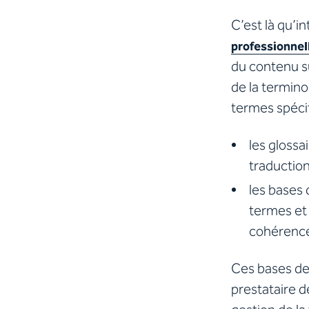
C’est là qu’i
professionnell
du contenu su
de la termino
termes spéci
les glossa
traduction
les bases 
termes et 
cohérence
Ces bases de
prestataire d