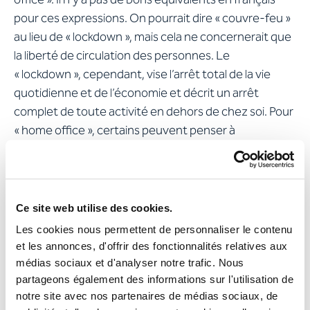
pour ces expressions. On pourrait dire « couvre-feu »
au lieu de « lockdown », mais cela ne concernerait que
la liberté de circulation des personnes. Le
« lockdown », cependant, vise l’arrêt total de la vie
quotidienne et de l’économie et décrit un arrêt
complet de toute activité en dehors de chez soi. Pour
« home office », certains peuvent penser à
l’expression « travail à domicile », mais celle-ci ne décrit
pas le même aménagement temporaire d’un bureau
au domicile familier. La flexibilité du travail à domicile
est depuis longtemps exigée par le personnel et les
Ce site web utilise des cookies.
employeurs. Certains considèrent la crise comme une
Les cookies nous permettent de personnaliser le contenu
opportunité de faire avancer ce concept. Il est
et les annonces, d'offrir des fonctionnalités relatives aux
également apparu clairement qu’il y a un important
médias sociaux et d'analyser notre trafic. Nous
retard à rattraper en matière de numérisation.
partageons également des informations sur l'utilisation de
notre site avec nos partenaires de médias sociaux, de