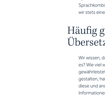
Sprachkombina
wir stets ein
Häufig g
Überset
Wir wissen, 
es? Wie viel 
gewährleiste
gestalten, h
diese und and
Informatione