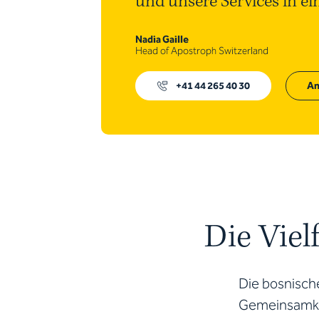
und unsere Services in e
Nadia Gaille
Head of Apostroph Switzerland
+41 44 265 40 30
An
Die Viel
Die bosnische
Gemeinsamkei