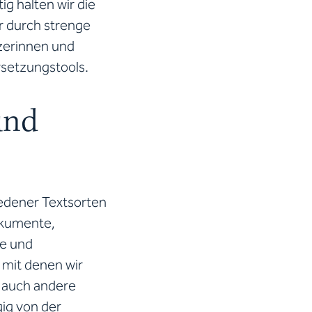
g halten wir die
r durch strenge
tzerinnen und
setzungstools.
und
iedener Textsorten
okumente,
te und
 mit denen wir
r auch andere
ig von der