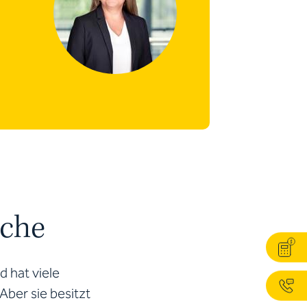
ache
d hat viele
ber sie besitzt