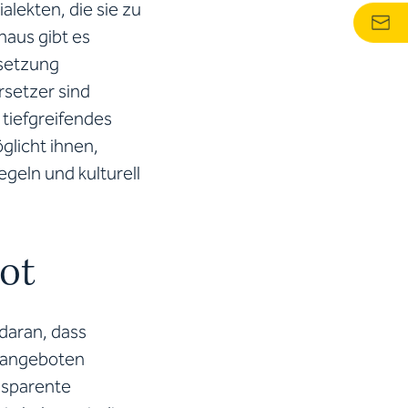
alekten, die sie zu
naus gibt es
rsetzung
setzer sind
tiefgreifendes
öglicht ihnen,
geln und kulturell
ot
 daran, dass
n angeboten
ansparente