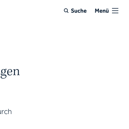
Suche
Menü
ngen
urch