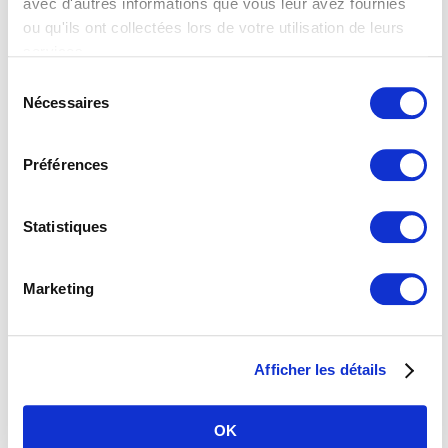
avec d'autres informations que vous leur avez fournies
Prestations linguistiques
ou qu'ils ont collectées lors de votre utilisation de leurs
fréquemment demandées
services.
Vous trouverez de plus amples informations dans notre
Sélection
déclaration de protection des données
.
Nécessaires
du
consentement
Préférences
Traductions spécialisées
Statistiques
Marketing
Traductions marketing
Afficher les détails
OK