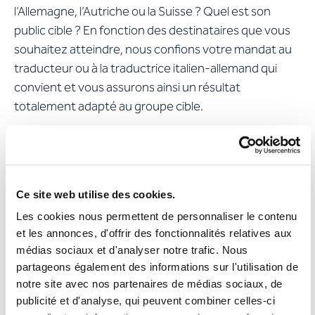
l’Allemagne, l’Autriche ou la Suisse ? Quel est son
public cible ? En fonction des destinataires que vous
souhaitez atteindre, nous confions votre mandat au
traducteur ou à la traductrice italien-allemand qui
convient et vous assurons ainsi un résultat
totalement adapté au groupe cible.
Quoi qu’il en soit, nous considérons tous les points
évoqués afin de vous garantir l’obtention d’un produit
de haute qualité et conçu sur mesure pour votre
Ce site web utilise des cookies.
public cible !
Les cookies nous permettent de personnaliser le contenu
Ici vous pouvez
demander une offre
pour votre
et les annonces, d'offrir des fonctionnalités relatives aux
médias sociaux et d'analyser notre trafic. Nous
traduction allemand-italien et italien-allemand.
partageons également des informations sur l'utilisation de
notre site avec nos partenaires de médias sociaux, de
publicité et d'analyse, qui peuvent combiner celles-ci