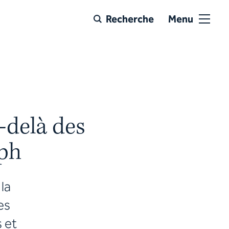
Recherche
Menu
-delà des
oph
la
es
 et