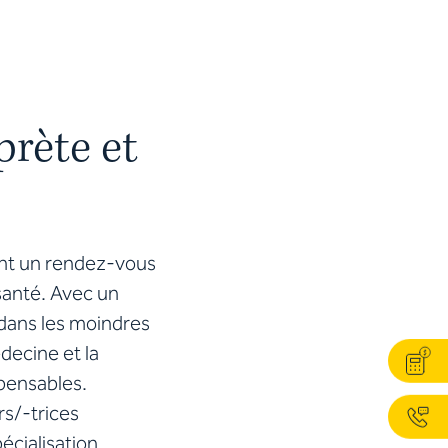
prète et
ont un rendez-vous
santé. Avec un
 dans les moindres
decine et la
spensables.
s/-trices
écialisation.