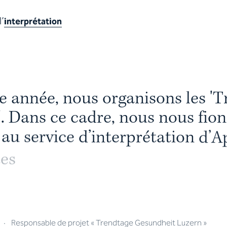
’
interprétation
e
a
n
n
é
e
,
n
o
u
s
o
r
g
a
n
i
s
o
n
s
l
e
s
'
T
'
.
D
a
n
s
c
e
c
a
d
r
e
,
n
o
u
s
n
o
u
s
f
i
o
n
a
u
s
e
r
v
i
c
e
d
’
i
n
t
e
r
p
r
é
t
a
t
i
o
n
d
’
A
t
e
s
n
o
u
s
o
n
t
c
o
n
v
a
i
n
c
u
s
d
a
n
s
t
·
Responsable de projet « Trendtage Gesundheit Luzern »