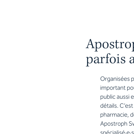
Apostrop
parfois 
Organisées p
important pou
public aussi 
détails. C’es
pharmacie, de
Apostroph Sw
spécialisé·e·