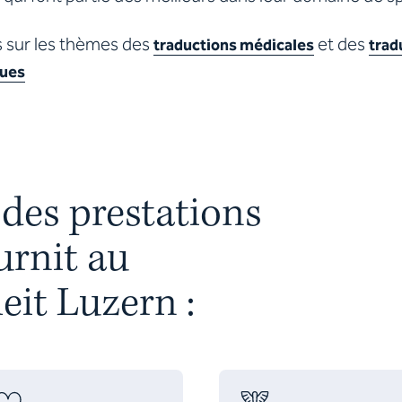
s sur les thèmes des
et des
traductions médicales
trad
ues
 des prestations
urnit au
it Luzern :