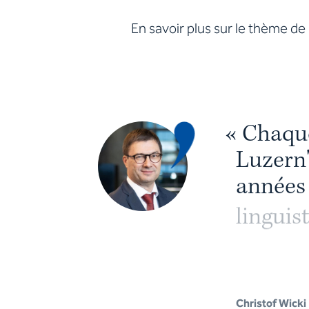
En savoir plus sur le thème de l
«
C
h
a
q
u
L
u
z
e
r
n
a
n
n
é
e
s
l
i
n
g
u
i
s
o
n
t
Christof Wicki