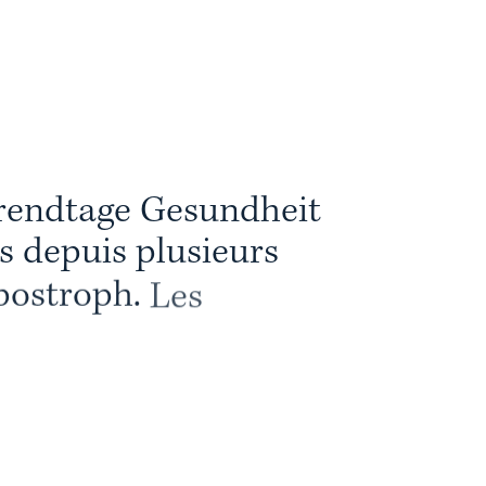
r
e
n
d
t
a
g
e
G
e
s
u
n
d
h
e
i
t
s
d
e
p
u
i
s
p
l
u
s
i
e
u
r
s
p
o
s
t
r
o
p
h
.
L
e
s
o
u
s
l
e
s
d
o
m
a
i
n
e
s
e
t