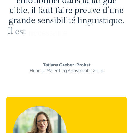
é
m
o
t
i
o
n
n
e
l
d
a
n
s
l
a
l
a
n
g
u
e
c
i
b
l
e
,
i
l
f
a
u
t
f
a
i
r
e
p
r
e
u
v
e
d
’
u
n
e
g
r
a
n
d
e
s
e
n
s
i
b
i
l
i
t
é
l
i
n
g
u
i
s
t
i
q
u
e
.
I
l
e
s
t
n
é
c
e
s
s
a
i
r
e
d
e
c
o
n
n
a
î
t
r
e
l
e
g
r
o
u
p
e
c
i
b
l
e
e
t
l
e
s
t
e
n
d
a
n
c
e
s
Tatjana Greber-Probst
Head of Marketing Apostroph Group