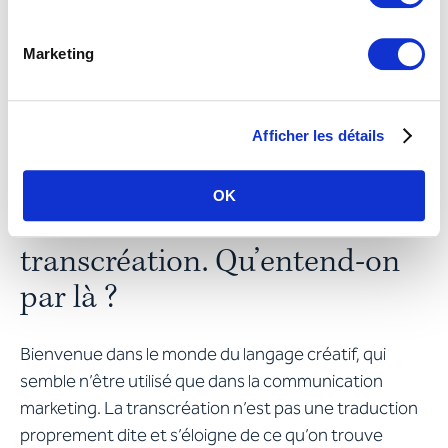
familiariser avec la couleur locale. Les traductions
localisées sont immanquablement plus efficaces.
Marketing
Pour résumer, on pourrait dire que la localisation
relève de l’application d’une compétence liée à la
culture linguistique.
Afficher les détails
Les mordus du langage ont un
OK
autre mot bien à eux : la
transcréation. Qu’entend-on
par là ?
Bienvenue dans le monde du langage créatif, qui
semble n’être utilisé que dans la communication
marketing. La transcréation n’est pas une traduction
proprement dite et s’éloigne de ce qu’on trouve