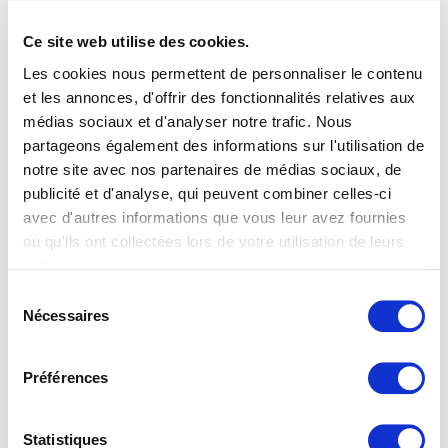
Ce site web utilise des cookies.
J’avoue que nous, les mordus du langage, avons un
Les cookies nous permettent de personnaliser le contenu
vocabulaire qui peut décontenancer au premier
et les annonces, d'offrir des fonctionnalités relatives aux
abord (rires). Lorsqu’on parle de localisation, on
médias sociaux et d'analyser notre trafic. Nous
signifie que la traduction prend en compte un aspect
partageons également des informations sur l'utilisation de
supplémentaire important, à savoir les particularités
notre site avec nos partenaires de médias sociaux, de
locales et culturelles d’une région linguistique. Nous
publicité et d'analyse, qui peuvent combiner celles-ci
travaillons alors exclusivement avec des expert·e·s en
avec d'autres informations que vous leur avez fournies
langues qui traduisent dans leur langue maternelle et
ou qu'ils ont collectées lors de votre utilisation de leurs
services.
possèdent un ancrage dans la région dont il est
Vous trouverez de plus amples informations dans notre
question. Être sensible aux singularités d’un espace
Sélection
déclaration de protection des données
.
Nécessaires
du
linguistique spécifique est une condition
consentement
indispensable au succès de textes multilingues
publiés en ligne, que ce soit sur un site Internet ou un
Préférences
réseau social. La seule façon de ne pas mettre
linguistiquement les pieds dans le plat est de se
Statistiques