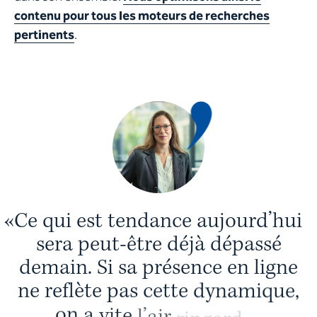
contenu pour tous les moteurs de recherches
pertinents
.
«
C
e
q
u
i
e
s
t
t
e
n
d
a
n
c
e
a
u
j
o
u
r
d
’
h
u
i
s
e
r
a
p
e
u
t
-
ê
t
r
e
d
é
j
à
d
é
p
a
s
s
é
d
e
m
a
i
n
.
S
i
s
a
p
r
é
s
e
n
c
e
e
n
l
i
g
n
e
n
e
r
e
f
l
è
t
e
p
a
s
c
e
t
t
e
d
y
n
a
m
i
q
u
e
,
o
n
a
v
i
t
e
l
’
a
i
r
r
i
n
g
a
r
d
.
»