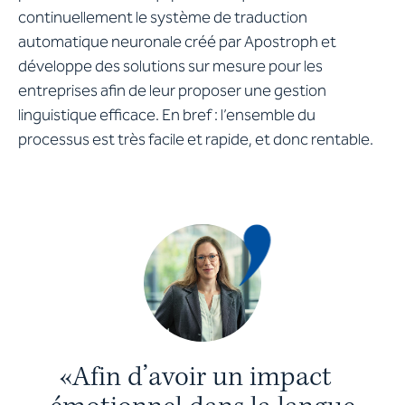
continuellement le système de traduction
automatique neuronale créé par Apostroph et
développe des solutions sur mesure pour les
entreprises afin de leur proposer une gestion
linguistique efficace. En bref : l’ensemble du
processus est très facile et rapide, et donc rentable.
«
A
f
i
n
d
’
a
v
o
i
r
u
n
i
m
p
a
c
t