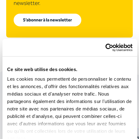
newsletter.
S’abonner à la newsletter
Ce site web utilise des cookies.
Les cookies nous permettent de personnaliser le contenu
et les annonces, d'offrir des fonctionnalités relatives aux
Les thèmes suivants
médias sociaux et d'analyser notre trafic. Nous
pourraient également vous
partageons également des informations sur l'utilisation de
notre site avec nos partenaires de médias sociaux, de
intéresser :
publicité et d'analyse, qui peuvent combiner celles-ci
avec d'autres informations que vous leur avez fournies
ou qu'ils ont collectées lors de votre utilisation de leurs
GLOBAL TRANSLATIONS Sàrl rejoint
USG
services.