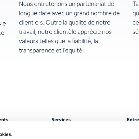
Nous entretenons un partenariat de
Ta
longue date avec un grand nombre de
qu
client·e·s. Outre la qualité de notre
ce
s·e
travail, notre clientèle apprécie nos
sé
ce
valeurs telles que la fiabilité, la
transparence et l’équité.
ents
Services
Entre
yAPOSTROPH
Traductions
À pro
okies.