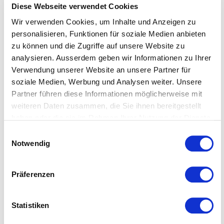
Diese Webseite verwendet Cookies
streben stets danach, unseren Kundinnen und
Wir verwenden Cookies, um Inhalte und Anzeigen zu
Kunden höchste Qualität zu einem fairen Preis zu
personalisieren, Funktionen für soziale Medien anbieten
bieten.
zu können und die Zugriffe auf unsere Website zu
analysieren. Ausserdem geben wir Informationen zu Ihrer
Verwendung unserer Website an unsere Partner für
soziale Medien, Werbung und Analysen weiter. Unsere
Partner führen diese Informationen möglicherweise mit
weiteren Daten zusammen, die Sie ihnen bereitgestellt
haben oder die sie im Rahmen Ihrer Nutzung der Dienste
gesammelt haben.
Einwilligungsauswahl
Weitere Informationen entnehmen Sie bitte unserer
Notwendig
Datenschutzerklärung
.
Präferenzen
Haben Sie Fragen oder sind Sie
Statistiken
an einer Zusammenarbeit