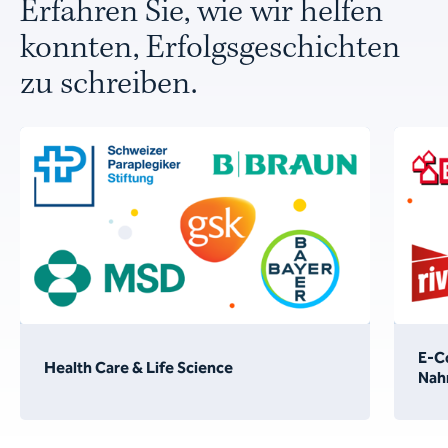
Erfahren Sie, wie wir helfen
konnten, Erfolgsgeschichten
zu schreiben.
E-C
Health Care & Life Science
Nah