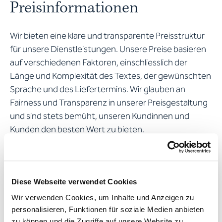
Preisinformationen
Wir bieten eine klare und transparente Preisstruktur
für unsere Dienstleistungen. Unsere Preise basieren
auf verschiedenen Faktoren, einschliesslich der
Länge und Komplexität des Textes, der gewünschten
Sprache und des Liefertermins. Wir glauben an
Fairness und Transparenz in unserer Preisgestaltung
und sind stets bemüht, unseren Kundinnen und
Kunden den besten Wert zu bieten.
Kundenbewertungen und
Testimonials
Diese Webseite verwendet Cookies
Wir verwenden Cookies, um Inhalte und Anzeigen zu
Wir sind stolz auf die positiven Rückmeldungen, die
personalisieren, Funktionen für soziale Medien anbieten
zu können und die Zugriffe auf unsere Website zu