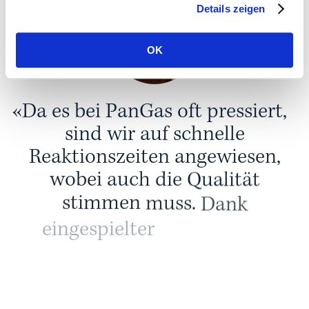
Details zeigen
OK
«
D
a
e
s
b
e
i
P
a
n
G
a
s
o
f
t
p
r
e
s
s
i
e
r
t
,
s
i
n
d
w
i
r
a
u
f
s
c
h
n
e
l
l
e
R
e
a
k
t
i
o
n
s
z
e
i
t
e
n
a
n
g
e
w
i
e
s
e
n
,
w
o
b
e
i
a
u
c
h
d
i
e
Q
u
a
l
i
t
ä
t
s
t
i
m
m
e
n
m
u
s
s
.
D
a
n
k
e
i
n
g
e
s
p
i
e
l
t
e
r
A
b
l
ä
u
f
e
u
n
d
f
l
e
x
i
b
l
e
n
Ü
b
e
r
s
e
t
z
u
n
g
s
-
T
a
n
d
e
m
s
h
a
t
d
a
s
b
e
i
A
p
o
s
t
r
o
p
h