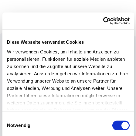
Diese Webseite verwendet Cookies
Gemeinsam Ziele erreichen
Wir verwenden Cookies, um Inhalte und Anzeigen zu
personalisieren, Funktionen für soziale Medien anbieten
zu können und die Zugriffe auf unsere Website zu
analysieren. Ausserdem geben wir Informationen zu Ihrer
Ihre Projekte in besten Händen
Verwendung unserer Website an unsere Partner für
soziale Medien, Werbung und Analysen weiter. Unsere
Wir arbeiten mit Single Points of Contact.
Partner führen diese Informationen möglicherweise mit
Somit werden Sie von einer fachlich versierten
weiteren Daten zusammen, die Sie ihnen bereitgestellt
Ansprechperson betreut, die auf Ihre
haben oder die sie im Rahmen Ihrer Nutzung der Dienste
Bedürfnisse eingeht und Sie stets auf dem
gesammelt haben.
Einwilligungsauswahl
Laufenden hält.
Weitere Informationen entnehmen Sie bitte unserer
Notwendig
Datenschutzerklärung
.