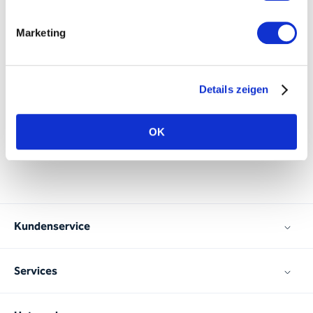
s
t
e
t
s
u
n
k
o
m
p
l
i
z
i
e
r
t
,
v
e
r
l
ä
s
s
l
i
c
h
u
n
d
z
u
u
n
s
e
r
e
r
v
o
l
l
s
t
e
n
Marketing
Z
u
f
r
i
e
d
e
n
h
e
i
t
.
»
Details zeigen
Rafael Storchenegger
Ressortleiter Administration, Artiset
OK
Kundenservice
Services