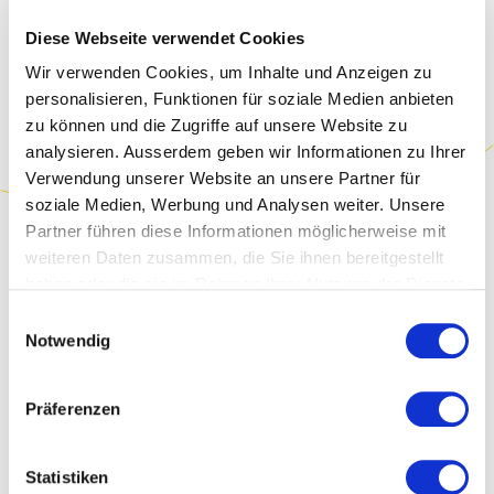
weiter so!
Diese Webseite verwendet Cookies
Rafael Storchenegger,
Ressortleiter
Wir verwenden Cookies, um Inhalte und Anzeigen zu
personalisieren, Funktionen für soziale Medien anbieten
Administration, Artiset
zu können und die Zugriffe auf unsere Website zu
analysieren. Ausserdem geben wir Informationen zu Ihrer
Verwendung unserer Website an unsere Partner für
soziale Medien, Werbung und Analysen weiter. Unsere
Partner führen diese Informationen möglicherweise mit
weiteren Daten zusammen, die Sie ihnen bereitgestellt
haben oder die sie im Rahmen Ihrer Nutzung der Dienste
gesammelt haben.
Einwilligungsauswahl
Weitere Informationen entnehmen Sie bitte unserer
Notwendig
Datenschutzerklärung
.
Präferenzen
«
D
i
e
Z
u
s
a
m
m
e
n
a
r
b
e
i
t
v
e
r
l
ä
u
f
t
Statistiken