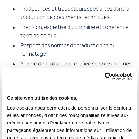
Traductrices et traducteurs spécialisés dans la
traduction de documents techniques
Précision, expertise du domaine et cohérence
terminologique
Respect des normes de traduction et du
formatage
Norme de traduction certifiée selon les normes
ISO 9001 et ISO 17100
Prise en compte du Corporate Wording
160 collaboratrices et collaborateurs internes
Ce site web utilise des cookies.
compétents et familiers du secteur
Les cookies nous permettent de personnaliser le contenu
et les annonces, d'offrir des fonctionnalités relatives aux
Service à la clientèle
médias sociaux et d'analyser notre trafic. Nous
partageons également des informations sur l'utilisation de
notre site avec nos partenaires de médias sociaux, de