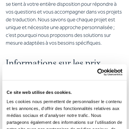
se tient à votre entière disposition pour répondre à
vos questions et vous accompagner dans vos projets
de traduction. Nous savons que chaque projet est
unique et nécessite une approche personnalisée ;
c’est pourquoi nous proposons des solutions sur
mesure adaptées à vos besoins spécifiques.
Informations sur les prix
Nous proposons une structure tarifaire claire et
transparente pour nos prestations. Nos prix sont
Ce site web utilise des cookies.
basés sur différents facteurs, notamment la longueur
Les cookies nous permettent de personnaliser le contenu
et la complexité du texte, la langue souhaitée et le
et les annonces, d'offrir des fonctionnalités relatives aux
délai de livraison. Nous croyons en une tarification
médias sociaux et d'analyser notre trafic. Nous
juste et transparente et nous efforçons toujours de
partageons également des informations sur l'utilisation de
proposer le meilleur rapport qualité-prix à notre