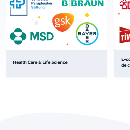
E-c
Health Care & Life Science
de 