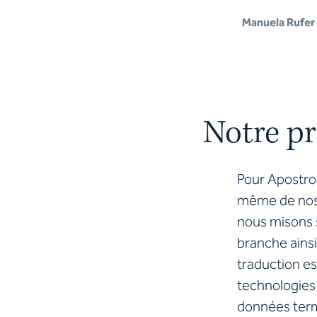
Manuela Rufer
Notre pr
Pour Apostrop
même de nos p
nous misons s
branche ains
traduction e
technologies
données termi