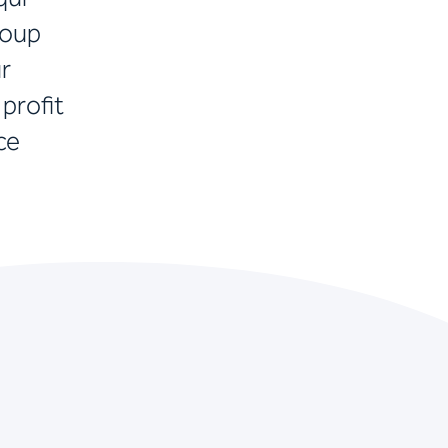
roup
ur
profit
ce