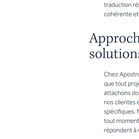
traduction ré
cohérente e
Approche
solutio
Chez Apostro
que
tout proj
attachons do
nos clientes 
spécifiques. 
tout moment 
répondent à v