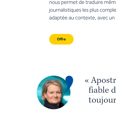
nous permet de traduire mêm
journalistiques les plus compl
adaptée au contexte, avec un c
Offre
«
A
p
o
s
t
f
i
a
b
l
e
d
t
o
u
j
o
u
u
n
s
e
r
v