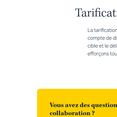
Tarifica
La tarificati
compte de dif
cible et le d
efforçons touj
Vous avez des question
collaboration ?