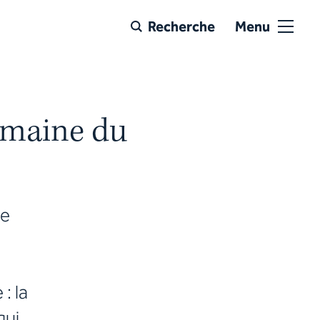
Recherche
Menu
omaine du
ue
: la
qui