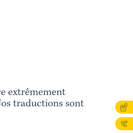
r
e
e
x
t
r
ê
m
e
m
e
n
t
N
o
s
t
r
a
d
u
c
t
i
o
n
s
s
o
n
t
l
u
s
g
r
a
n
d
e
q
u
a
l
i
t
é
e
t