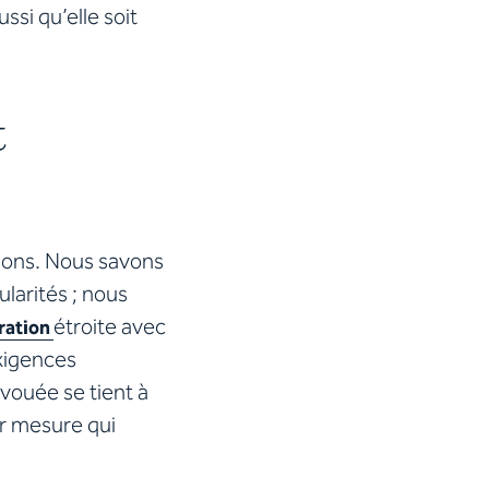
ssi qu’elle soit
t
tions. Nous savons
ularités ; nous
étroite avec
ration
exigences
vouée se tient à
ur mesure qui