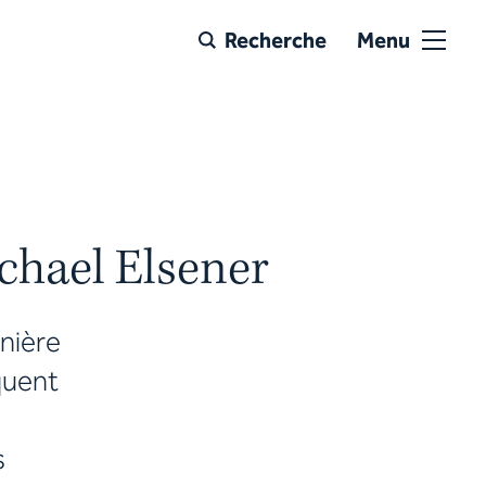
Recherche
Menu
ichael Elsener
nière
oquent
s