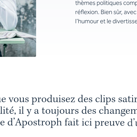
thèmes politiques comple
réflexion. Bien sûr, ave
l’humour et le divertis
u
e
v
o
u
s
p
r
o
d
u
i
s
e
z
d
e
s
c
l
i
p
s
s
a
t
i
l
i
t
é
,
i
l
y
a
t
o
u
j
o
u
r
s
d
e
s
c
h
a
n
g
e
e
d
’
A
p
o
s
t
r
o
p
h
f
a
i
t
i
c
i
p
r
e
u
v
e
d
’
e
g
r
a
n
d
e
a
g
i
l
i
t
é
.
»