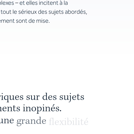
xes – et elles incitent à la
c tout le sérieux des sujets abordés,
sement sont de mise.
r
i
q
u
e
s
s
u
r
d
e
s
s
u
j
e
t
s
m
e
n
t
s
i
n
o
p
i
n
é
s
.
u
n
e
g
r
a
n
d
e
f
l
e
x
i
b
i
l
i
t
é