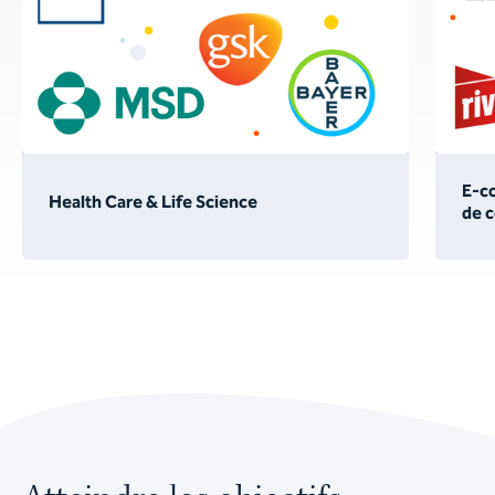
E-c
Health Care & Life Science
de 