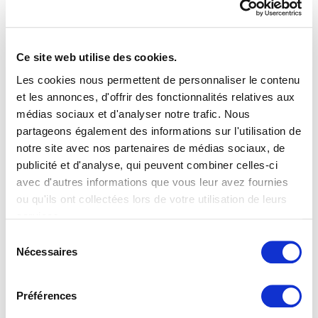
juste et transparente et nous efforçons toujours
d’offrir le meilleur rapport qualité-prix à notre
clientèle.
Ce site web utilise des cookies.
Évaluations et témoignages de
Les cookies nous permettent de personnaliser le contenu
et les annonces, d'offrir des fonctionnalités relatives aux
notre clientèle
médias sociaux et d'analyser notre trafic. Nous
partageons également des informations sur l'utilisation de
Nous sommes fiers des avis positifs que nous
notre site avec nos partenaires de médias sociaux, de
recevons de nos clientes et clients. Ces témoignages
publicité et d'analyse, qui peuvent combiner celles-ci
reflètent notre attachement à la qualité ainsi qu’à la
avec d'autres informations que vous leur avez fournies
satisfaction de notre clientèle.
ou qu'ils ont collectées lors de votre utilisation de leurs
services.
Vous trouverez de plus amples informations dans notre
Sélection
déclaration de protection des données
.
Nécessaires
du
consentement
Préférences