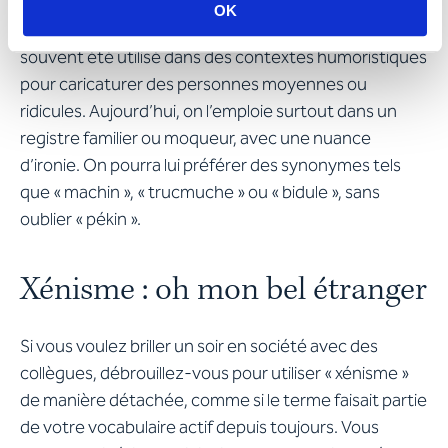
contexte générique : « Monsieur Tartempion, le
OK
citoyen moyen ». Ce nom est d’origine satirique, il a
souvent été utilisé dans des contextes humoristiques
pour caricaturer des personnes moyennes ou
ridicules. Aujourd’hui, on l’emploie surtout dans un
registre familier ou moqueur, avec une nuance
d’ironie. On pourra lui préférer des synonymes tels
que « machin », « trucmuche » ou « bidule », sans
oublier « pékin ».
Xénisme : oh mon bel étranger
Si vous voulez briller un soir en société avec des
collègues, débrouillez-vous pour utiliser « xénisme »
de manière détachée, comme si le terme faisait partie
de votre vocabulaire actif depuis toujours. Vous