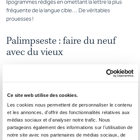
lipogrammes rédigés en omettant la lettre la plus
fréquente de la langue cible… De véritables
prouesses !
Palimpseste : faire du neuf
avec du vieux
Ce mot devrait ravir toutes les personnes adeptes du
recyclage. Il désigne en effet un manuscrit sur
parchemin ou papier dont on a effacé le texte original
(en le grattant, par exemple) pour y écrire de
Ce site web utilise des cookies.
nouveau. Cette pratique fut courante au Moyen Âge,
Les cookies nous permettent de personnaliser le contenu
notamment entre le VIIe et le XIIe siècle, car à
et les annonces, d'offrir des fonctionnalités relatives aux
l’époque, les monastères occidentaux ne pouvaient
médias sociaux et d'analyser notre trafic. Nous
partageons également des informations sur l'utilisation de
plus compter sur les importations de papyrus du fait
notre site avec nos partenaires de médias sociaux, de
de la domination musulmane en Égypte. On utilise