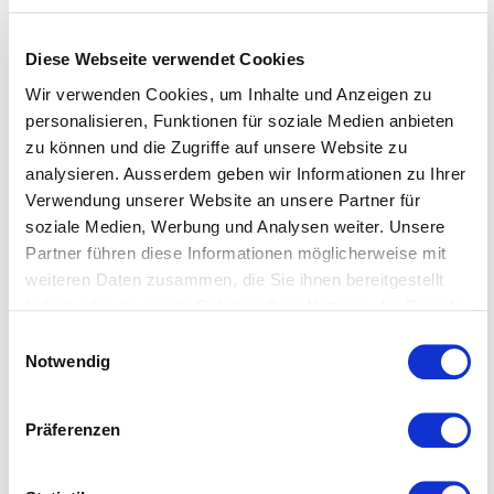
Diese Webseite verwendet Cookies
Wir verwenden Cookies, um Inhalte und Anzeigen zu
personalisieren, Funktionen für soziale Medien anbieten
zu können und die Zugriffe auf unsere Website zu
analysieren. Ausserdem geben wir Informationen zu Ihrer
Verwendung unserer Website an unsere Partner für
soziale Medien, Werbung und Analysen weiter. Unsere
Partner führen diese Informationen möglicherweise mit
weiteren Daten zusammen, die Sie ihnen bereitgestellt
Haben Sie Fragen oder sind Sie
haben oder die sie im Rahmen Ihrer Nutzung der Dienste
gesammelt haben.
an einer Zusammenarbeit
Einwilligungsauswahl
Weitere Informationen entnehmen Sie bitte unserer
Notwendig
interessiert?
Datenschutzerklärung
.
Gerne beantworte ich Ihre Fragen
Präferenzen
oder stelle Ihnen die Apostroph
Group und unsere Services in